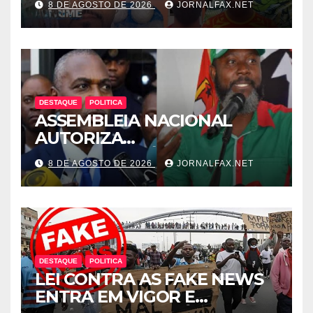
8 DE AGOSTO DE 2026
JORNALFAX.NET
MORRE NO HOTEL EM
LUANDA
DESTAQUE
POLITICA
ASSEMBLEIA NACIONAL
AUTORIZA
INTERROGATÓRIO DE
8 DE AGOSTO DE 2026
JORNALFAX.NET
ADRIANO SAPINALA NO
CASO “CAIXA TÉRMICA” E
CHIVUKUVUKU
DESTAQUE
POLITICA
LEI CONTRA AS FAKE NEWS
ENTRA EM VIGOR E