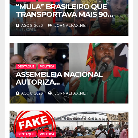
“MULA” BRASILEIRO QUE
TRANSPORTAVA MAIS 90
CÁPSULAS DE COCAÍNA
AGO 8, 2026
JORNALFAX.NET
MORRE NO HOTEL EM
LUANDA
DESTAQUE
POLITICA
ASSEMBLEIA NACIONAL
AUTORIZA
INTERROGATÓRIO DE
AGO 8, 2026
JORNALFAX.NET
ADRIANO SAPINALA NO
CASO “CAIXA TÉRMICA” E
CHIVUKUVUKU
DESTAQUE
POLITICA