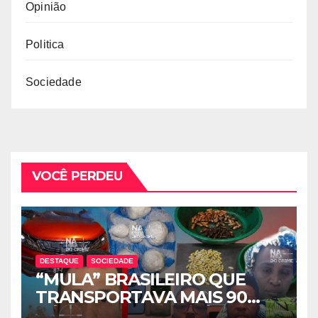
Opinião
Politica
Sociedade
VOCÊ PERDEU
DESTAQUE
SOCIEDADE
“MULA” BRASILEIRO QUE
TRANSPORTAVA MAIS 90
CÁPSULAS DE COCAÍNA