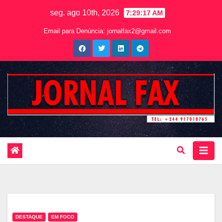
seg. ago 10th, 2026
7:29:19 AM
Email para Denúncia:
jornalfax2@gmail.com
DESTAQUE
EM FOCO