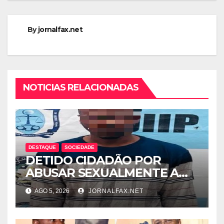
By
jornalfax.net
NOTICIAS RELACIONADAS
DESTAQUE
SOCIEDADE
DETIDO CIDADÃO POR
ABUSAR SEXUALMENTE A
CUNHADA MENOR DE IDADE
AGO 5, 2026
JORNALFAX.NET