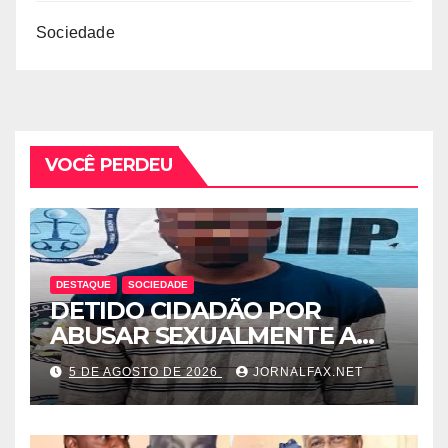
Sociedade
VOCÊ PERDEU
DESTAQUE
SOCIEDADE
DETIDO CIDADÃO POR
ABUSAR SEXUALMENTE A
CUNHADA MENOR DE IDADE
5 DE AGOSTO DE 2026
JORNALFAX.NET