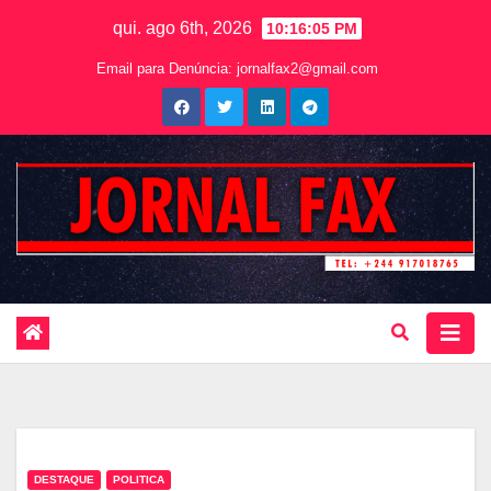
qui. ago 6th, 2026
10:16:06 PM
Email para Denúncia:
jornalfax2@gmail.com
DESTAQUE
POLITICA