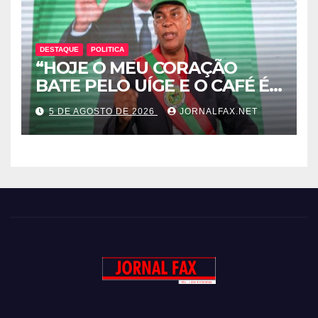
DESTAQUE
POLITICA
“HOJE O MEU CORAÇÃO
BATE PELO UÍGE E O CAFÉ É
UMA RIQUEZA QUE DORME E
5 DE AGOSTO DE 2026
JORNALFAX.NET
PODE DESPERTAR ANGOLA”
– DISSE ACJ PRESIDENTE DA
UNITA