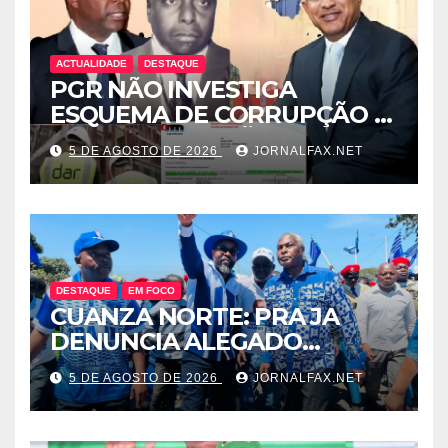
ACTUALIDADE
DESTAQUE
PGR NÃO INVESTIGA
ESQUEMA DE CORRUPÇÃO E
SAQUE DE MILHÕES DO
5 DE AGOSTO DE 2026
JORNALFAX.NET
ESTADO QUE ENVOLVE
ÓSCAR TITO CARDOSO
FERNANDES PROTEGIDO
POR EDELTRUDES COSTA
DESTAQUE
EM FOCO
CUANZA NORTE: PRA JA
DENUNCIA ALEGADO
ESQUEMA DE INTOLERÂNCIA
5 DE AGOSTO DE 2026
JORNALFAX.NET
POLÍTICA ORQUESTRADO
PELO 1º SECRETÁRIO DO
MPLA JOÃO DIOGO GASPAR