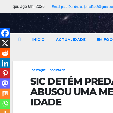
qui. ago 6th, 2026
Email para Denúncia:
jornalfax2@gmail.
INÍCIO
ACTUALIDADE
EM FOC
DESTAQUE
SOCIEDADE
SIC DETÉM PRE
ABUSOU UMA MEN
IDADE