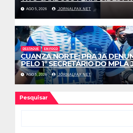
AGO 5, 2026
JORNALFAX.NET
DESTAQUE
EM FOCO
CUANZA NORTE: PRA JA DENU
PELO 1º SECRETÁRIO DO MPLA
AGO 5, 2026
JORNALFAX.NET
Pesquisar