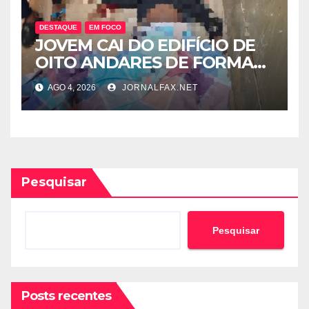
DESTAQUE
EM FOCO
JOVEM CAI DO EDIFÍCIO DE
OITO ANDARES DE FORMA
MISTERIOSA NO SEQUELE E
AGO 4, 2026
JORNALFAX.NET
PERDE A VIDA
Pesquisar
Pesquisar
Posts recentes