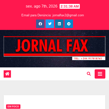
sex. ago 7th, 2026
2:31:40 AM
Email para Denúncia:
jornalfax2@gmail.com
EM FOCO