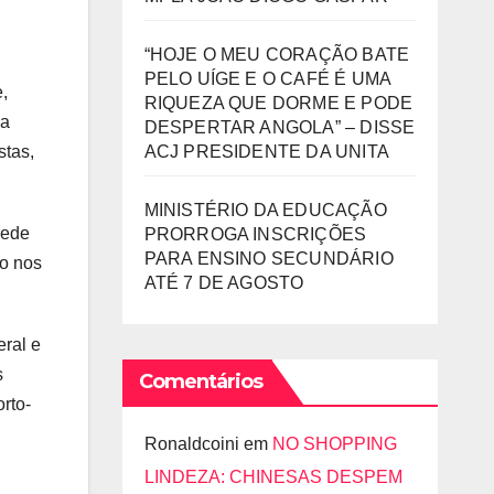
“HOJE O MEU CORAÇÃO BATE
PELO UÍGE E O CAFÉ É UMA
,
RIQUEZA QUE DORME E PODE
 a
DESPERTAR ANGOLA” – DISSE
ACJ PRESIDENTE DA UNITA
stas,
MINISTÉRIO DA EDUCAÇÃO
rede
PRORROGA INSCRIÇÕES
PARA ENSINO SECUNDÁRIO
do nos
ATÉ 7 DE AGOSTO
eral e
s
Comentários
orto-
Ronaldcoini
em
NO SHOPPING
LINDEZA: CHINESAS DESPEM