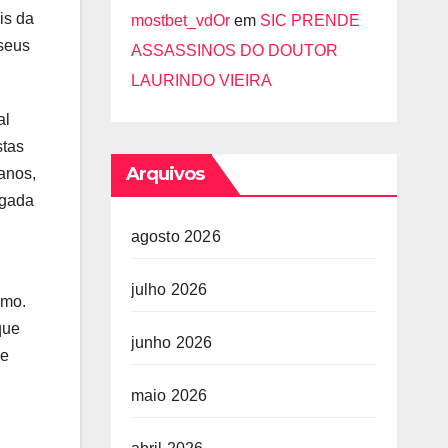
is da
mostbet_vdOr
em
SIC PRENDE
 seus
ASSASSINOS DO DOUTOR
LAURINDO VIEIRA
al
stas
Arquivos
lanos,
egada
agosto 2026
julho 2026
smo.
que
junho 2026
de
maio 2026