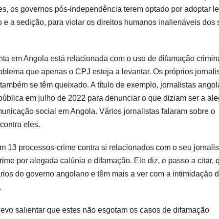
es, os governos pós-independência terem optado por adoptar le
o e a sedição, para violar os direitos humanos inalienáveis dos
ta em Angola está relacionada com o uso de difamação crimin
problema que apenas o CPJ esteja a levantar. Os próprios jornali
 também se têm queixado. A título de exemplo, jornalistas ango
pública em julho de 2022 para denunciar o que diziam ser a al
municação social em Angola. Vários jornalistas falaram sobre o
ontra eles.
m 13 processos-crime contra si relacionados com o seu jornali
ime por alegada calúnia e difamação. Ele diz, e passo a citar, 
ários do governo angolano e têm mais a ver com a intimidação 
.
evo salientar que estes não esgotam os casos de difamação