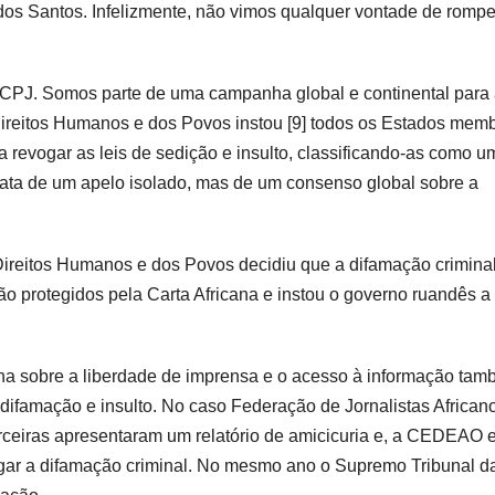
os Santos. Infelizmente, não vimos qualquer vontade de rompe
o CPJ. Somos parte de uma campanha global e continental para 
Direitos Humanos e dos Povos instou [9] todos os Estados memb
a revogar as leis de sedição e insulto, classificando-as como u
rata de um apelo isolado, mas de um consenso global sobre a
reitos Humanos e dos Povos decidiu que a difamação crimina
ão protegidos pela Carta Africana e instou o governo ruandês a
ana sobre a liberdade de imprensa e o acesso à informação ta
difamação e insulto. No caso Federação de Jornalistas African
rceiras apresentaram um relatório de amicicuria e, a CEDEAO 
gar a difamação criminal. No mesmo ano o Supremo Tribunal d