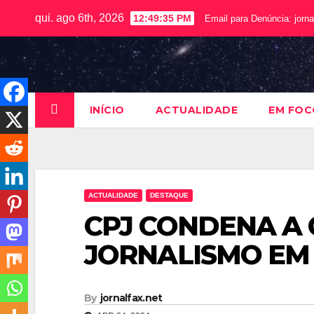
qui. ago 6th, 2026
12:49:36 PM
Email para Denúncia:
jorn
INÍCIO
ACTUALIDADE
EM FOC
ACTUALIDADE
DESTAQUE
CPJ CONDENA A 
JORNALISMO EM
By
jornalfax.net