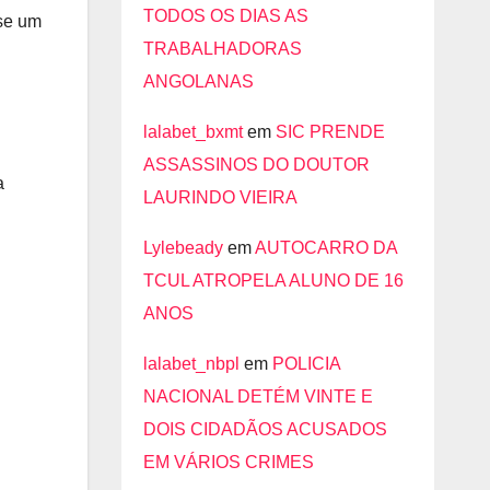
TODOS OS DIAS AS
 se um
TRABALHADORAS
ANGOLANAS
lalabet_bxmt
em
SIC PRENDE
ASSASSINOS DO DOUTOR
a
LAURINDO VIEIRA
Lylebeady
em
AUTOCARRO DA
TCUL ATROPELA ALUNO DE 16
ANOS
lalabet_nbpl
em
POLICIA
NACIONAL DETÉM VINTE E
DOIS CIDADÃOS ACUSADOS
EM VÁRIOS CRIMES