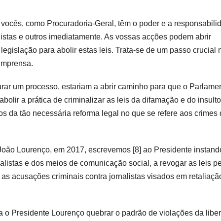
e vocês, como Procuradoria-Geral, têm o poder e a responsabili
alistas e outros imediatamente. As vossas acções podem abrir
gislação para abolir estas leis. Trata-se de um passo crucial 
 imprensa.
rar um processo, estariam a abrir caminho para que o Parlame
olir a prática de criminalizar as leis da difamação e do insulto
mos da tão necessária reforma legal no que se refere aos crimes
oão Lourenço, em 2017, escrevemos [8] ao Presidente instand
alistas e dos meios de comunicação social, a revogar as leis p
as acusações criminais contra jornalistas visados em retaliaçã
 o Presidente Lourenço quebrar o padrão de violações da libe