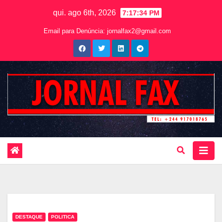
qui. ago 6th, 2026
7:17:36 PM
Email para Denúncia:
jornalfax2@gmail.com
DESTAQUE
POLITICA