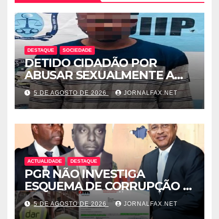
DESTAQUE
SOCIEDADE
DETIDO CIDADÃO POR
ABUSAR SEXUALMENTE A
CUNHADA MENOR DE IDADE
5 DE AGOSTO DE 2026
JORNALFAX.NET
ACTUALIDADE
DESTAQUE
PGR NÃO INVESTIGA
ESQUEMA DE CORRUPÇÃO E
SAQUE DE MILHÕES DO
5 DE AGOSTO DE 2026
JORNALFAX.NET
ESTADO QUE ENVOLVE