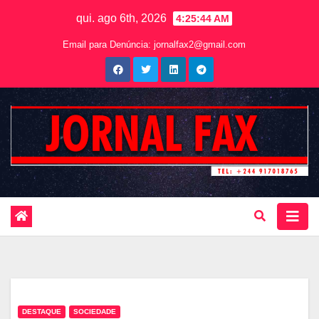
qui. ago 6th, 2026
4:25:45 AM
Email para Denúncia:
jornalfax2@gmail.com
DESTAQUE
SOCIEDADE