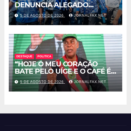
DENUNCIA ALEGADO
ESQUEMA DE INTOLERÂNCIA
5 DE AGOSTO DE 2026
JORNALFAX.NET
POLÍTICA ORQUESTRADO
PELO 1º SECRETÁRIO DO
MPLA JOÃO DIOGO GASPAR
DESTAQUE
POLITICA
“HOJE O MEU CORAÇÃO
BATE PELO UÍGE E O CAFÉ É
UMA RIQUEZA QUE DORME E
5 DE AGOSTO DE 2026
JORNALFAX.NET
PODE DESPERTAR ANGOLA”
– DISSE ACJ PRESIDENTE DA
UNITA