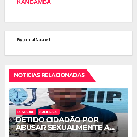
KANGAMBA
By
jornalfax.net
NOTICIAS RELACIONADAS
DESTAQUE
SOCIEDADE
DETIDO CIDADÃO POR
ABUSAR SEXUALMENTE A
CUNHADA MENOR DE IDADE