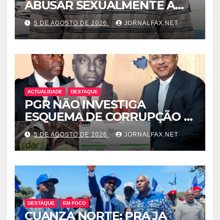
ABUSAR SEXUALMENTE A
CUNHADA MENOR DE IDADE
5 DE AGOSTO DE 2026
JORNALFAX.NET
ACTUALIDADE
DESTAQUE
PGR NÃO INVESTIGA
ESQUEMA DE CORRUPÇÃO E
SAQUE DE MILHÕES DO
5 DE AGOSTO DE 2026
JORNALFAX.NET
ESTADO QUE ENVOLVE
ÓSCAR TITO CARDOSO
FERNANDES PROTEGIDO
POR EDELTRUDES COSTA
DESTAQUE
EM FOCO
CUANZA NORTE: PRA JA