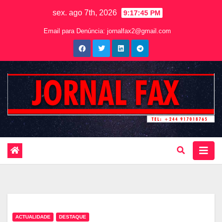
sex. ago 7th, 2026
9:17:46 PM
Email para Denúncia:
jornalfax2@gmail.com
ACTUALIDADE
DESTAQUE