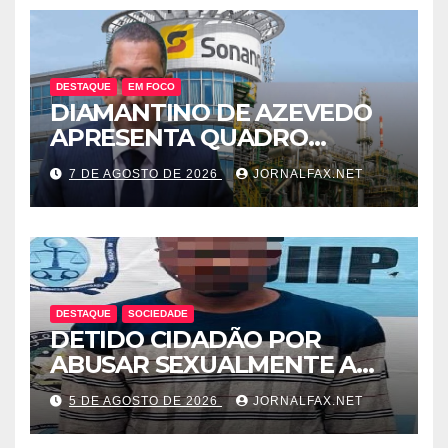
DESTAQUE
EM FOCO
DIAMANTINO DE AZEVEDO
APRESENTA QUADRO
SOMBRIO DOS
7 DE AGOSTO DE 2026
JORNALFAX.NET
COMBUSTÍVEIS NO PAÍS E
LEVANTA DÚVIDAS SOBRE A
TRANSPARÊNCIA DAS
CONTAS DO GOVERNO
DESTAQUE
SOCIEDADE
DETIDO CIDADÃO POR
ABUSAR SEXUALMENTE A
CUNHADA MENOR DE IDADE
5 DE AGOSTO DE 2026
JORNALFAX.NET