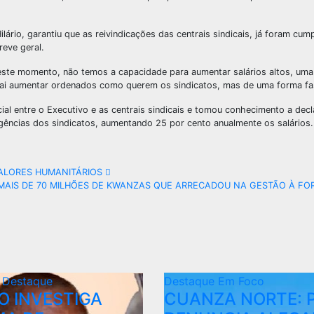
rio, garantiu que as reivindicações das centrais sindicais, já foram cum
reve geral.
este momento, não temos a capacidade para aumentar salários altos, uma
vo vai aumentar ordenados como querem os sindicatos, mas de uma forma f
entre o Executivo e as centrais sindicais e tomou conhecimento a decl
gências dos sindicatos, aumentando 25 por cento anualmente os salários.
VALORES HUMANITÁRIOS
 MAIS DE 70 MILHÕES DE KWANZAS QUE ARRECADOU NA GESTÃO À FO
e
Destaque
Destaque
Em Foco
O INVESTIGA
CUANZA NORTE: 