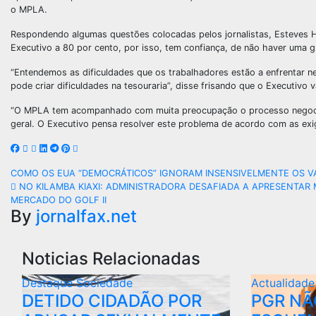
o MPLA.
Respondendo algumas questões colocadas pelos jornalistas, Esteves Hilá
Executivo a 80 por cento, por isso, tem confiança, de não haver uma g
“Entendemos as dificuldades que os trabalhadores estão a enfrentar n
pode criar dificuldades na tesouraria”, disse frisando que o Executi
“O MPLA tem acompanhado com muita preocupação o processo negocial 
geral. O Executivo pensa resolver este problema de acordo com as exi
COMO OS EUA “DEMOCRÁTICOS” IGNORAM INSENSIVELMENTE OS 
NO KILAMBA KIAXI: ADMINISTRADORA DESAFIADA A APRESENTAR
MERCADO DO GOLF II
By
jornalfax.net
Noticias Relacionadas
Destaque
Sociedade
Actualidad
DETIDO CIDADÃO POR
PGR NÃ