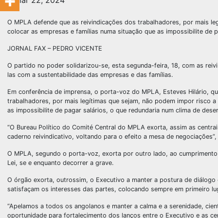
mar 22, 2024
O MPLA defende que as reivindicações dos trabalhadores, por mais leg
colocar as empresas e famílias numa situação que as impossibilite de 
JORNAL FAX – PEDRO VICENTE
O partido no poder solidarizou-se, esta segunda-feira, 18, com as re
las com a sustentabilidade das empresas e das famílias.
Em conferência de imprensa, o porta-voz do MPLA, Esteves Hilário, qu
trabalhadores, por mais legítimas que sejam, não podem impor risco a 
as impossibilite de pagar salários, o que redundaria num clima de des
“O Bureau Político do Comité Central do MPLA exorta, assim as centrai
caderno reivindicativo, voltando para o efeito a mesa de negociações
O MPLA, segundo o porta-voz, exorta por outro lado, ao cumprimento
Lei, se e enquanto decorrer a grave.
O órgão exorta, outrossim, o Executivo a manter a postura de diálog
satisfaçam os interesses das partes, colocando sempre em primeiro lug
“Apelamos a todos os angolanos e manter a calma e a serenidade, cie
oportunidade para fortalecimento dos lanços entre o Executivo e as ce