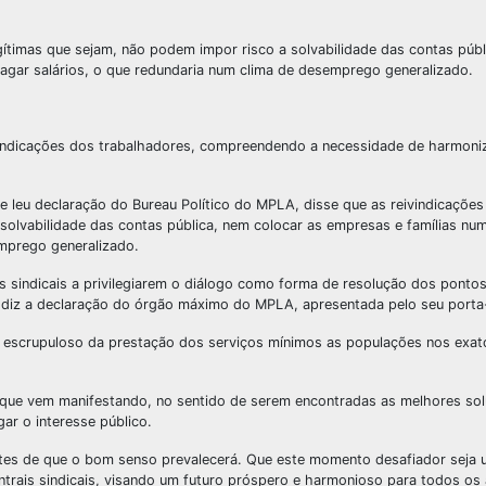
ítimas que sejam, não podem impor risco a solvabilidade das contas públ
pagar salários, o que redundaria num clima de desemprego generalizado.
ivindicações dos trabalhadores, compreendendo a necessidade de harmoniza
e leu declaração do Bureau Político do MPLA, disse que as reivindicações
solvabilidade das contas pública, nem colocar as empresas e famílias nu
emprego generalizado.
s sindicais a privilegiarem o diálogo como forma de resolução dos ponto
”, diz a declaração do órgão máximo do MPLA, apresentada pelo seu porta
 escrupuloso da prestação dos serviços mínimos as populações nos exat
o que vem manifestando, no sentido de serem encontradas as melhores so
ar o interesse público.
ntes de que o bom senso prevalecerá. Que este momento desafiador seja
ntrais sindicais, visando um futuro próspero e harmonioso para todos os 