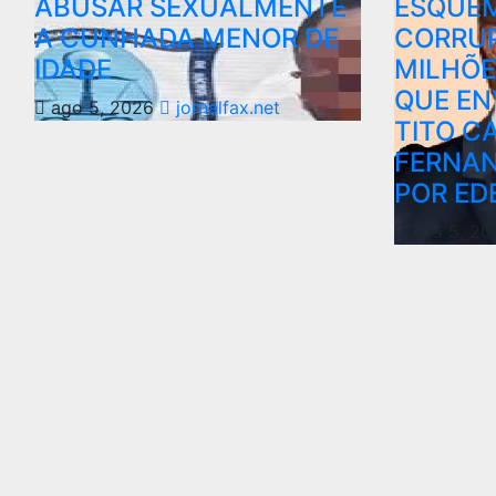
ABUSAR SEXUALMENTE
ESQUE
A CUNHADA MENOR DE
CORRUP
IDADE
MILHÕE
QUE EN
ago 5, 2026
jornalfax.net
TITO C
FERNAN
POR ED
ago 5, 2