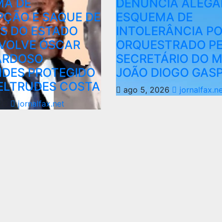
MA DE
DENUNCIA ALEG
ÇÃO E SAQUE DE
ESQUEMA DE
S DO ESTADO
INTOLERÂNCIA PO
VOLVE ÓSCAR
ORQUESTRADO PE
ARDOSO
SECRETÁRIO DO 
DES PROTEGIDO
JOÃO DIOGO GAS
ELTRUDES COSTA
ago 5, 2026
jornalfax.n
026
jornalfax.net