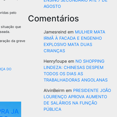
ENSINO SECUNDÁRIO ATÉ 7 DE
AGOSTO
pridas pelo
Comentários
 situação que
Jamesreind
em
MULHER MATA
aseada.
IRMÃ À FACADA E ENGENHO
aração da greve
EXPLOSIVO MATA DUAS
CRIANÇAS
Henryfoupe
em
NO SHOPPING
LINDEZA: CHINESAS DESPEM
RÇA DO
TODOS OS DIAS AS
TRABALHADORAS ANGOLANAS
AlvinBeirm
em
PRESIDENTE JOÃO
LOURENÇO APROVA AUMENTO
DE SALÁRIOS NA FUNÇÃO
PÚBLICA
PRA JA