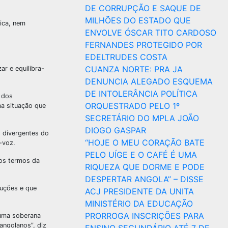
DE CORRUPÇÃO E SAQUE DE
MILHÕES DO ESTADO QUE
ica, nem
ENVOLVE ÓSCAR TITO CARDOSO
FERNANDES PROTEGIDO POR
EDELTRUDES COSTA
CUANZA NORTE: PRA JA
r e equilibra-
DENUNCIA ALEGADO ESQUEMA
DE INTOLERÂNCIA POLÍTICA
 dos
ORQUESTRADO PELO 1º
ma situação que
SECRETÁRIO DO MPLA JOÃO
DIOGO GASPAR
s divergentes do
“HOJE O MEU CORAÇÃO BATE
-voz.
PELO UÍGE E O CAFÉ É UMA
os termos da
RIQUEZA QUE DORME E PODE
DESPERTAR ANGOLA” – DISSE
luções e que
ACJ PRESIDENTE DA UNITA
MINISTÉRIO DA EDUCAÇÃO
PRORROGA INSCRIÇÕES PARA
 uma soberana
angolanos”, diz