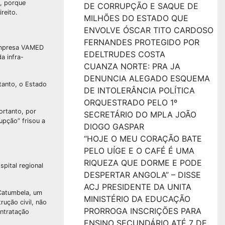
, porque
DE CORRUPÇÃO E SAQUE DE
reito.
MILHÕES DO ESTADO QUE
ENVOLVE ÓSCAR TITO CARDOSO
FERNANDES PROTEGIDO POR
 empresa VAMED
EDELTRUDES COSTA
a infra-
CUANZA NORTE: PRA JA
DENUNCIA ALEGADO ESQUEMA
tanto, o Estado
DE INTOLERÂNCIA POLÍTICA
ORQUESTRADO PELO 1º
ortanto, por
SECRETÁRIO DO MPLA JOÃO
pção” frisou a
DIOGO GASPAR
“HOJE O MEU CORAÇÃO BATE
PELO UÍGE E O CAFÉ É UMA
RIQUEZA QUE DORME E PODE
pital regional
DESPERTAR ANGOLA” – DISSE
ACJ PRESIDENTE DA UNITA
 Catumbela, um
MINISTÉRIO DA EDUCAÇÃO
ução civil, não
PRORROGA INSCRIÇÕES PARA
ontratação
ENSINO SECUNDÁRIO ATÉ 7 DE