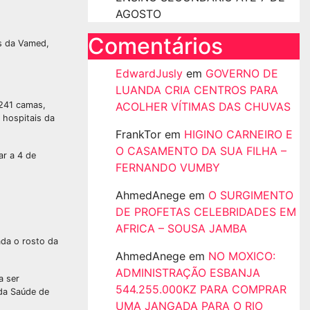
AGOSTO
Comentários
os da Vamed,
EdwardJusly
em
GOVERNO DE
LUANDA CRIA CENTROS PARA
 241 camas,
ACOLHER VÍTIMAS DAS CHUVAS
 hospitais da
FrankTor
em
HIGINO CARNEIRO E
O CASAMENTO DA SUA FILHA –
ar a 4 de
FERNANDO VUMBY
AhmedAnege
em
O SURGIMENTO
DE PROFETAS CELEBRIDADES EM
AFRICA – SOUSA JAMBA
ada o rosto da
AhmedAnege
em
NO MOXICO:
ADMINISTRAÇÃO ESBANJA
a ser
544.255.000KZ PARA COMPRAR
 da Saúde de
UMA JANGADA PARA O RIO