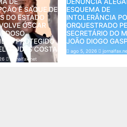
MA DE
DENUNCIA ALEG
ÇÃO E SAQUE DE
ESQUEMA DE
S DO ESTADO
INTOLERÂNCIA PO
VOLVE ÓSCAR
ORQUESTRADO PE
ARDOSO
SECRETÁRIO DO 
DES PROTEGIDO
JOÃO DIOGO GAS
ELTRUDES COSTA
ago 5, 2026
jornalfax.n
026
jornalfax.net