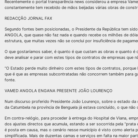
Recentemente o portal transparência news considerou a empresa Vam
constantemente tem recebido de mãos beijadas várias obras de constru
REDACÇÃO JORNAL FAX
Segundo fontes bem posicionadas, o Presidente da República tem sid
ANGOLA, que quase não faz nada e quando recebe os milhões de dólar
estrutura, que muitas vezes não se conclui por insuficiência de paga
O que gostaríamos saber, é quanto é que custam as obras e quanto 
deve analisar e parar com estes tipos de contratos de empresas que n
“O Estado perde muito dinheiro com estes tipos de contratos, porque
que é que as empresas subcontratadas não concorrem também para ga
fonte.
VAMED ANGOLA ENGANA PRESENTE JOÃO LOURENÇO
Num discurso proferido Presidente João Lourenço, sobre o estado da n
da Catumbela na província de Benguela já estava concluído, o que não 
Em contra-relógio, para proceder à entrega do Hospital de Viana, empr
dos ajustes directos que acumula, estando a ser socorrida pela “prat
é posta em causa, mas o cenário nesse município é visto como alerta 
simplificada. Mais de duzentas camas e serviços em falta na maior par