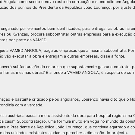
ed Angola como sendo o novo rosto da corrupção e monopólio em Angola
ção dos punhos do Presidente da República João Lourenço, por ajuste di
o enganado por elementos bem identificados, para entregar as obras na
es ou Kwanzas, procura subcontratar outras empresas para a execução d
mentos por parte da VAMED.
é que a VAMED ANGOLA, paga as empresas que a mesma subcontrata. Por
ão vão executar a obra e entregam a outras empresas, disse a fonte.
 haverá subfacturação da empresa que supostamente ganha o contrato, p
nhar as mesmas obras? É aí onde a VAMED ANGOLA, é suspeita de corru
ação e bastante criticado pelos angolanos, Lourenço havia dito que o Hos
condizia com a verdade.
esa austríaca passa a mero assistente da obra para hospital regional na
a da casa”. Subcontratação, uma fórmula muito em voga no mundo da constr
para o Presidente da República João Lourenço, que continua agarrado à c
te das unidades existentes ajudam a perceber a dimensão do projecto.