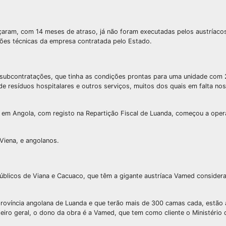
çaram, com 14 meses de atraso, já não foram executadas pelos austríac
ões técnicas da empresa contratada pelo Estado.
 subcontratações, que tinha as condições prontas para uma unidade com
 de resíduos hospitalares e outros serviços, muitos dos quais em falta nos
d em Angola, com registo na Repartição Fiscal de Luanda, começou a oper
Viena, e angolanos.
públicos de Viana e Cacuaco, que têm a gigante austríaca Vamed consider
província angolana de Luanda e que terão mais de 300 camas cada, estão 
iro geral, o dono da obra é a Vamed, que tem como cliente o Ministério