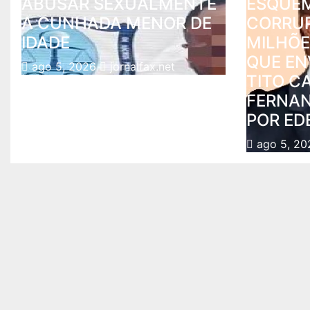
ABUSAR SEXUALMENTE
ESQUE
A CUNHADA MENOR DE
CORRUP
IDADE
MILHÕE
QUE EN
ago 5, 2026
jornalfax.net
TITO C
FERNAN
POR ED
ago 5, 2