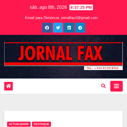
sáb. ago 8th, 2026
6:37:26 PM
Email para Denúncia:
jornalfax2@gmail.com
ACTUALIDADE
DESTAQUE