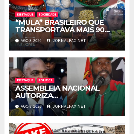
DESTAQUE
SOCIEDADE
“MULA” BRASILEIRO QUE
TRANSPORTAVA MAIS 90
CÁPSULAS DE COCAÍNA
AGO 8, 2026
JORNALFAX.NET
MORRE NO HOTEL EM
LUANDA
DESTAQUE
POLITICA
ASSEMBLEIA NACIONAL
AUTORIZA
INTERROGATÓRIO DE
AGO 8, 2026
JORNALFAX.NET
ADRIANO SAPINALA NO
CASO “CAIXA TÉRMICA” E
CHIVUKUVUKU