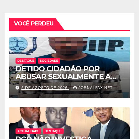
VOCÊ PERDEU
DESTAQUE
SOCIEDADE
DETIDO CIDADÃO POR
ABUSAR SEXUALMENTE A
CUNHADA MENOR DE IDADE
5 DE AGOSTO DE 2026
JORNALFAX.NET
ACTUALIDADE
DESTAQUE