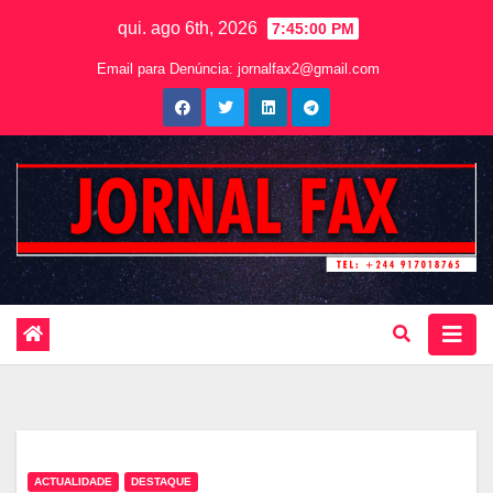
qui. ago 6th, 2026
7:45:01 PM
Email para Denúncia:
jornalfax2@gmail.com
ACTUALIDADE
DESTAQUE