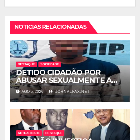
NOTICIAS RELACIONADAS
DESTAQUE
SOCIEDADE
DETIDO CIDADÃO POR
ABUSAR SEXUALMENTE A
CUNHADA MENOR DE IDADE
AGO 5, 2026
JORNALFAX.NET
ACTUALIDADE
DESTAQUE