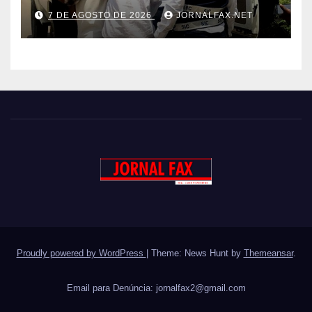
LIGADO AO TRÁFICO DE
7 DE AGOSTO DE 2026
JORNALFAX.NET
DROGA EM LUANDA
Proudly powered by WordPress
|
Theme: News Hunt by
Themeansar
.
Email para Denúncia:
jornalfax2@gmail.com