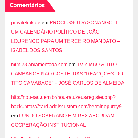
Comentários
privatelink.de
em
PROCESSO DA SONANGOL É
UM CALENDÁRIO POLÍTICO DE JOÃO
LOURENÇO PARA UM TERCEIRO MANDATO –
ISABEL DOS SANTOS
mimi28.ahlamontada.com
em
TV ZIMBO & TITO
CAMBANGE NÃO GOSTEI DAS “REACÇŌES DO
TITO CAMABAGE” – JOSÉ CARLOS DE ALMEIDA
http://nou-rau.uem.br/nou-rau/zeus/register.php?
back=https://card.addiscustom.com/herminepurdy9
em
FUNDO SOBERANO E MIREX ABORDAM
COOPERAÇÃO INSTITUCIONAL