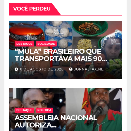
VOCÊ PERDEU
DESTAQUE
SOCIEDADE
“MULA” BRASILEIRO QUE
TRANSPORTAVA MAIS 90
CÁPSULAS DE COCAÍNA
8 DE AGOSTO DE 2026
JORNALFAX.NET
MORRE NO HOTEL EM
LUANDA
DESTAQUE
POLITICA
ASSEMBLEIA NACIONAL
AUTORIZA