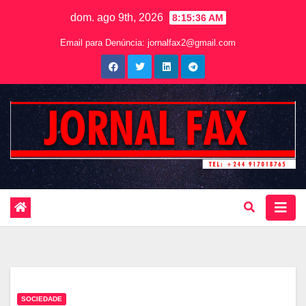
dom. ago 9th, 2026
8:15:37 AM
Email para Denúncia:
jornalfax2@gmail.com
SOCIEDADE