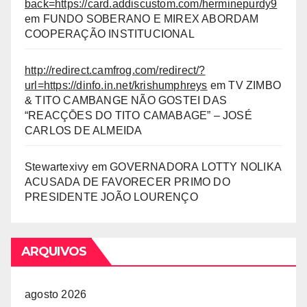
back=https://card.addiscustom.com/herminepurdy9
em
FUNDO SOBERANO E MIREX ABORDAM
COOPERAÇÃO INSTITUCIONAL
http://redirect.camfrog.com/redirect/?
url=https://dinfo.in.net/krishumphreys
em
TV ZIMBO
& TITO CAMBANGE NÃO GOSTEI DAS
“REACÇŌES DO TITO CAMABAGE” – JOSÉ
CARLOS DE ALMEIDA
Stewartexivy
em
GOVERNADORA LOTTY NOLIKA
ACUSADA DE FAVORECER PRIMO DO
PRESIDENTE JOÃO LOURENÇO
ARQUIVOS
agosto 2026