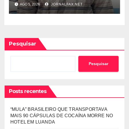
CUNHADA MENOR DE IDADE
AGO 5, 2026
JORNALFAX.NET
Pesquisar
Pesquisar
Posts recentes
“MULA” BRASILEIRO QUE TRANSPORTAVA
MAIS 90 CÁPSULAS DE COCAÍNA MORRE NO
HOTEL EM LUANDA