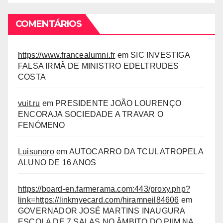
COMENTÁRIOS
https://www.francealumni.fr
em
SIC INVESTIGA
FALSA IRMÃ DE MINISTRO EDELTRUDES
COSTA
vuit.ru
em
PRESIDENTE JOÃO LOURENÇO
ENCORAJA SOCIEDADE A TRAVAR O
FENÓMENO
Luisunoro
em
AUTOCARRO DA TCUL ATROPELA
ALUNO DE 16 ANOS
https://board-en.farmerama.com:443/proxy.php?
link=https://linkmyecard.com/hiramneil84606
em
GOVERNADOR JOSÉ MARTINS INAUGURA
ESCOLA DE 7 SALAS NO ÂMBITO DO PIIM NA