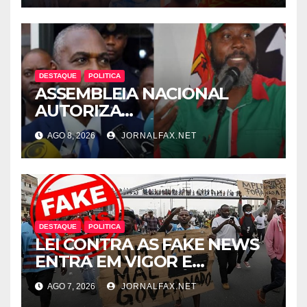
LUANDA
DESTAQUE
POLITICA
ASSEMBLEIA NACIONAL
AUTORIZA
INTERROGATÓRIO DE
AGO 8, 2026
JORNALFAX.NET
ADRIANO SAPINALA NO
CASO “CAIXA TÉRMICA” E
CHIVUKUVUKU
DESTAQUE
POLITICA
LEI CONTRA AS FAKE NEWS
ENTRA EM VIGOR E
ABRANGE CONTEÚDOS
AGO 7, 2026
JORNALFAX.NET
PRODUZIDOS NO