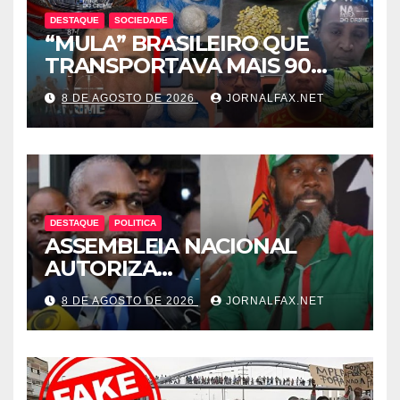
DESTAQUE
SOCIEDADE
“MULA” BRASILEIRO QUE
TRANSPORTAVA MAIS 90
CÁPSULAS DE COCAÍNA
8 DE AGOSTO DE 2026
JORNALFAX.NET
MORRE NO HOTEL EM
LUANDA
DESTAQUE
POLITICA
ASSEMBLEIA NACIONAL
AUTORIZA
INTERROGATÓRIO DE
8 DE AGOSTO DE 2026
JORNALFAX.NET
ADRIANO SAPINALA NO
CASO “CAIXA TÉRMICA” E
CHIVUKUVUKU