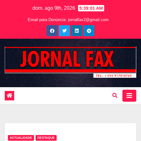
dom. ago 9th, 2026
5:39:02 AM
Email para Denúncia:
jornalfax2@gmail.com
ACTUALIDADE
DESTAQUE