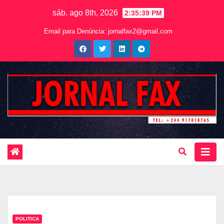
sáb. ago 8th, 2026
2:35:40 PM
Email para Denúncia:
jornalfax2@gmail.com
POLITICA