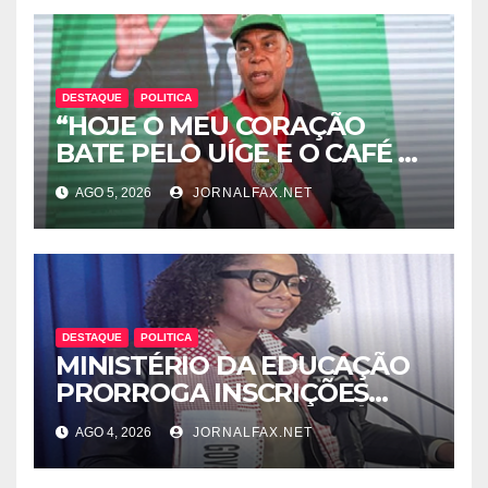
DESTAQUE
POLITICA
“HOJE O MEU CORAÇÃO
BATE PELO UÍGE E O CAFÉ É
UMA RIQUEZA QUE DORME E
AGO 5, 2026
JORNALFAX.NET
PODE DESPERTAR ANGOLA”
– DISSE ACJ PRESIDENTE DA
UNITA
DESTAQUE
POLITICA
MINISTÉRIO DA EDUCAÇÃO
PRORROGA INSCRIÇÕES
PARA ENSINO SECUNDÁRIO
AGO 4, 2026
JORNALFAX.NET
ATÉ 7 DE AGOSTO