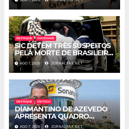
PRODUZIDOS NO
ESTRANGEIRO
DESTAQUE
SOCIEDADE
SIC DETÉM TRÊS SUSPEITOS
PELA MORTE DE BRASILEIRO
LIGADO AO TRÁFICO DE
AGO 7, 2026
JORNALFAX.NET
DROGA EM LUANDA
DESTAQUE
EM FOCO
DIAMANTINO DE AZEVEDO
APRESENTA QUADRO
SOMBRIO DOS
AGO 7, 2026
JORNALFAX.NET