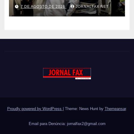
LIGADO AO TRÁFICO DE
7 DE AGOSTO DE 2026
JORNALFAX.NET
DROGA EM LUANDA
Proudly powered by WordPress
|
Theme: News Hunt by
Themeansar
.
Email para Denúncia:
jornalfax2@gmail.com