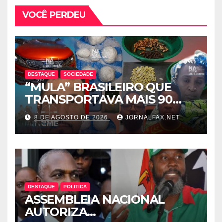
VOCÊ PERDEU
DESTAQUE
SOCIEDADE
“MULA” BRASILEIRO QUE
TRANSPORTAVA MAIS 90
CÁPSULAS DE COCAÍNA
8 DE AGOSTO DE 2026
JORNALFAX.NET
MORRE NO HOTEL EM
LUANDA
DESTAQUE
POLITICA
ASSEMBLEIA NACIONAL
AUTORIZA