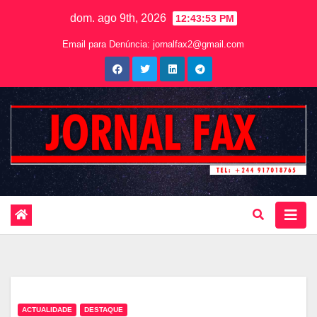
dom. ago 9th, 2026
12:43:54 PM
Email para Denúncia:
jornalfax2@gmail.com
ACTUALIDADE
DESTAQUE