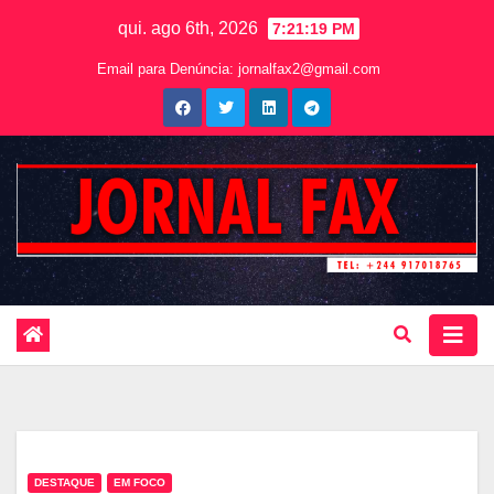
qui. ago 6th, 2026
7:21:21 PM
Email para Denúncia:
jornalfax2@gmail.com
DESTAQUE
EM FOCO