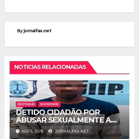
By
jornalfax.net
NOTICIAS RELACIONADAS
DESTAQUE
SOCIEDADE
DETIDO CIDADÃO POR
ABUSAR SEXUALMENTE A
CUNHADA MENOR DE IDADE
AGO 5, 2026
JORNALFAX.NET