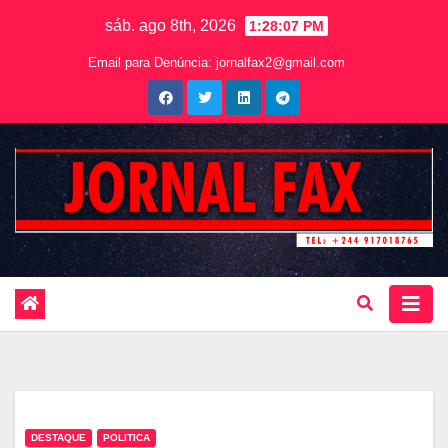
sáb. ago 8th, 2026
1:28:08 PM
Email para Denúncia:
jornalfax2@gmail.com
DESTAQUE
POLITICA