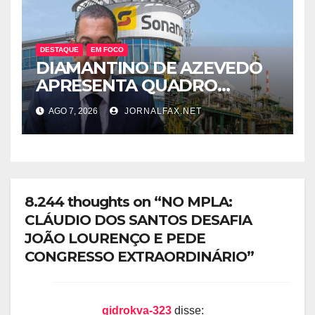
DESTAQUE
EM FOCO
DIAMANTINO DE AZEVEDO
APRESENTA QUADRO
SOMBRIO DOS
AGO 7, 2026
JORNALFAX.NET
COMBUSTÍVEIS NO PAÍS E
LEVANTA DÚVIDAS SOBRE A
TRANSPARÊNCIA DAS
CONTAS DO GOVERNO
8.244 thoughts on “NO MPLA:
CLÁUDIO DOS SANTOS DESAFIA
JOÃO LOURENÇO E PEDE
CONGRESSO EXTRAORDINÁRIO”
gidrokva-323
disse: