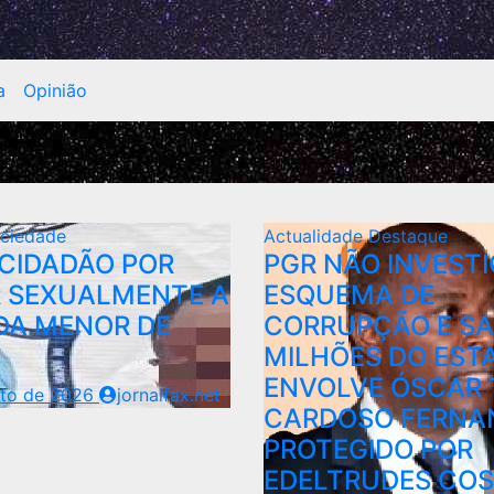
a
Opinião
ciedade
Actualidade
Destaque
 CIDADÃO POR
PGR NÃO INVEST
 SEXUALMENTE A
ESQUEMA DE
A MENOR DE
CORRUPÇÃO E SA
MILHÕES DO EST
ENVOLVE ÓSCAR 
sto de 2026
jornalfax.net
CARDOSO FERNA
PROTEGIDO POR
EDELTRUDES CO