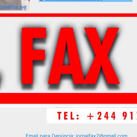
jornalfax.net
Email para Denúncia:
jornalfax2@gmail.com