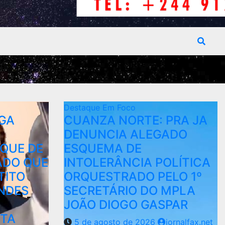
Destaque
Em Foco
IGA
CUANZA NORTE: PRA JA
DENUNCIA ALEGADO
QUE DE
ESQUEMA DE
ADO QUE
INTOLERÂNCIA POLÍTICA
TITO
ORQUESTRADO PELO 1º
NDES
SECRETÁRIO DO MPLA
JOÃO DIOGO GASPAR
STA
5 de agosto de 2026
jornalfax.net