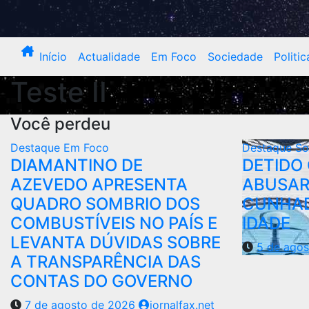
Início
Actualidade
Em Foco
Sociedade
Politic
Teste II
Você perdeu
Destaque
Em Foco
Destaque
So
DIAMANTINO DE
DETIDO
AZEVEDO APRESENTA
ABUSAR
QUADRO SOMBRIO DOS
CUNHAD
COMBUSTÍVEIS NO PAÍS E
IDADE
LEVANTA DÚVIDAS SOBRE
5 de ago
A TRANSPARÊNCIA DAS
CONTAS DO GOVERNO
7 de agosto de 2026
jornalfax.net