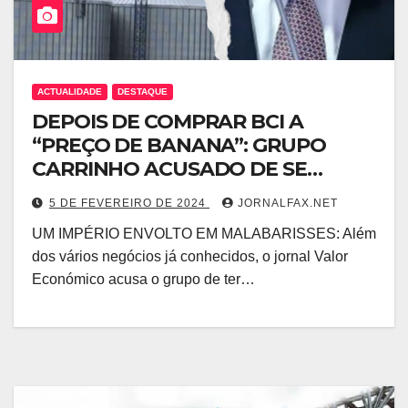
ACTUALIDADE
DESTAQUE
DEPOIS DE COMPRAR BCI A
“PREÇO DE BANANA”: GRUPO
CARRINHO ACUSADO DE SE
“APODERAR” DE ACTIVOS DO
5 DE FEVEREIRO DE 2024
JORNALFAX.NET
ESTADO EM NEGÓCIOS
UM IMPÉRIO ENVOLTO EM MALABARISSES: Além
DUVIDOSOS
dos vários negócios já conhecidos, o jornal Valor
Económico acusa o grupo de ter…