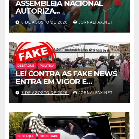
ASSEMBLEIA NACIONAL
AUTORIZA
INTERROGATÓRIO DE
8 DE AGOSTO DE 2026
JORNALFAX.NET
ADRIANO SAPINALA NO
CASO “CAIXA TÉRMICA” E
CHIVUKUVUKU
DESTAQUE
POLITICA
LEI CONTRA AS FAKE NEWS
ENTRA EM VIGOR E
ABRANGE CONTEÚDOS
7 DE AGOSTO DE 2026
JORNALFAX.NET
PRODUZIDOS NO
ESTRANGEIRO
DESTAQUE
SOCIEDADE