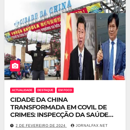
ACTUALIDADE
DESTAQUE
EM FOCO
CIDADE DA CHINA
TRANSFORMADA EM COVIL DE
CRIMES: INSPECÇÃO DA SAÚDE
ENCERRA CLÍNICA CHINESA
2 DE FEVEREIRO DE 2024
JORNALFAX.NET