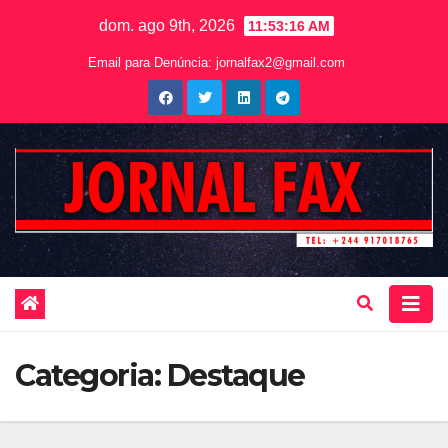
dom. ago 9th, 2026
11:53:18 AM
Email para Denúncia:
jornalfax2@gmail.com
Categoria:
Destaque