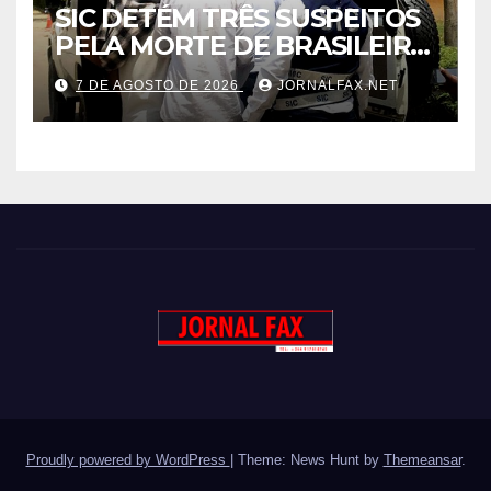
SIC DETÉM TRÊS SUSPEITOS
PELA MORTE DE BRASILEIRO
LIGADO AO TRÁFICO DE
7 DE AGOSTO DE 2026
JORNALFAX.NET
DROGA EM LUANDA
Proudly powered by WordPress
|
Theme: News Hunt by
Themeansar
.