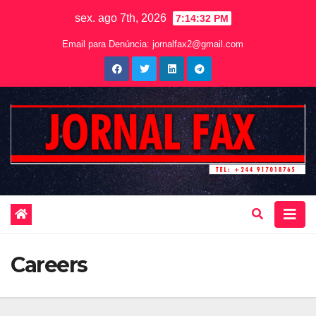
sex. ago 7th, 2026
7:14:32 PM
Email para Denúncia:
jornalfax2@gmail.com
Careers