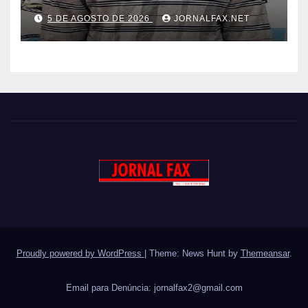
CUNHADA MENOR DE IDADE
5 DE AGOSTO DE 2026
JORNALFAX.NET
Proudly powered by WordPress
|
Theme: News Hunt by
Themeansar
.
Email para Denúncia:
jornalfax2@gmail.com