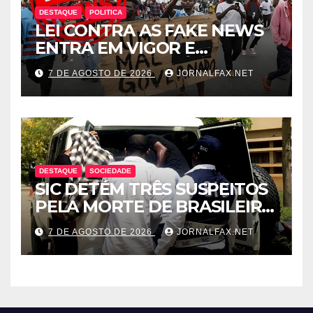
DESTAQUE
POLITICA
LEI CONTRA AS FAKE NEWS
ENTRA EM VIGOR E
ABRANGE CONTEÚDOS
7 DE AGOSTO DE 2026
JORNALFAX.NET
PRODUZIDOS NO
ESTRANGEIRO
DESTAQUE
SOCIEDADE
SIC DETÉM TRÊS SUSPEITOS
PELA MORTE DE BRASILEIRO
LIGADO AO TRÁFICO DE
7 DE AGOSTO DE 2026
JORNALFAX.NET
DROGA EM LUANDA