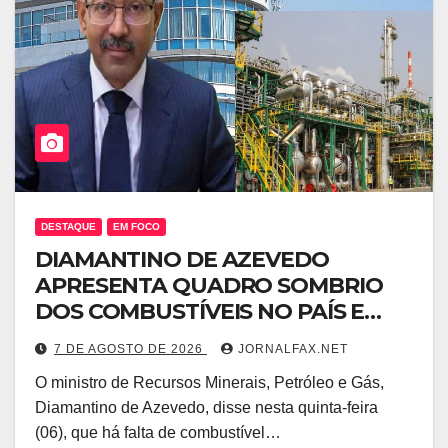
DESTAQUE
EM FOCO
DIAMANTINO DE AZEVEDO
APRESENTA QUADRO SOMBRIO
DOS COMBUSTÍVEIS NO PAÍS E
LEVANTA DÚVIDAS SOBRE A
7 DE AGOSTO DE 2026
JORNALFAX.NET
TRANSPARÊNCIA DAS CONTAS DO
O ministro de Recursos Minerais, Petróleo e Gás,
GOVERNO
Diamantino de Azevedo, disse nesta quinta-feira
(06), que há falta de combustível…