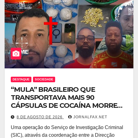
DESTAQUE
SOCIEDADE
“MULA” BRASILEIRO QUE
TRANSPORTAVA MAIS 90
CÁPSULAS DE COCAÍNA MORRE
NO HOTEL EM LUANDA
8 DE AGOSTO DE 2026
JORNALFAX.NET
Uma operação do Serviço de Investigação Criminal
(SIC), através da coordenação entre a Direcção