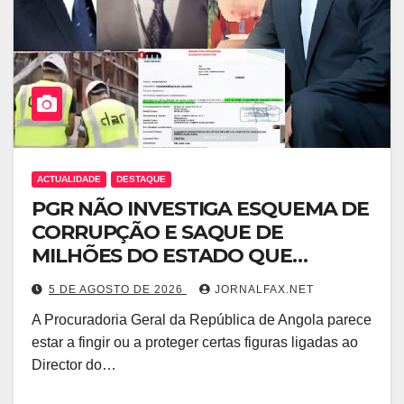
ACTUALIDADE
DESTAQUE
PGR NÃO INVESTIGA ESQUEMA DE
CORRUPÇÃO E SAQUE DE
MILHÕES DO ESTADO QUE
ENVOLVE ÓSCAR TITO CARDOSO
5 DE AGOSTO DE 2026
JORNALFAX.NET
FERNANDES PROTEGIDO POR
A Procuradoria Geral da República de Angola parece
EDELTRUDES COSTA
estar a fingir ou a proteger certas figuras ligadas ao
Director do…