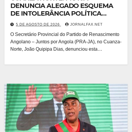
DENUNCIA ALEGADO ESQUEMA
DE INTOLERÂNCIA POLÍTICA
ORQUESTRADO PELO 1º
5 DE AGOSTO DE 2026
JORNALFAX.NET
SECRETÁRIO DO MPLA JOÃO
O Secretário Provincial do Partido de Renascimento
DIOGO GASPAR
Angolano – Juntos por Angola (PRA-JA), no Cuanza-
Norte, João Quipipa Dias, denunciou esta…