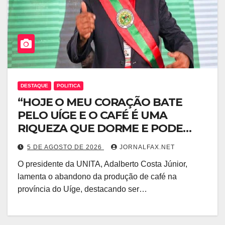
DESTAQUE
POLITICA
“HOJE O MEU CORAÇÃO BATE
PELO UÍGE E O CAFÉ É UMA
RIQUEZA QUE DORME E PODE
DESPERTAR ANGOLA” – DISSE ACJ
5 DE AGOSTO DE 2026
JORNALFAX.NET
PRESIDENTE DA UNITA
O presidente da UNITA, Adalberto Costa Júnior,
lamenta o abandono da produção de café na
província do Uíge, destacando ser…