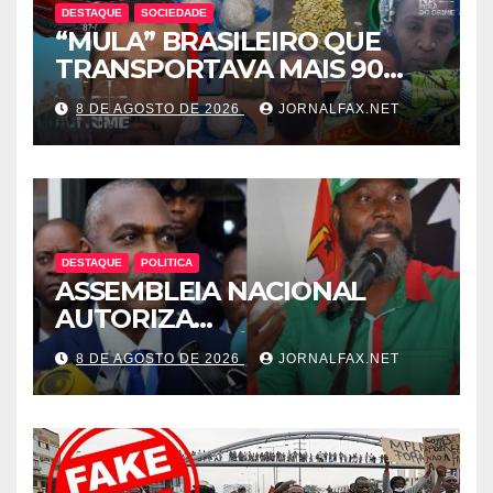
DESTAQUE
SOCIEDADE
“MULA” BRASILEIRO QUE
TRANSPORTAVA MAIS 90
CÁPSULAS DE COCAÍNA
8 DE AGOSTO DE 2026
JORNALFAX.NET
MORRE NO HOTEL EM
LUANDA
DESTAQUE
POLITICA
ASSEMBLEIA NACIONAL
AUTORIZA
INTERROGATÓRIO DE
8 DE AGOSTO DE 2026
JORNALFAX.NET
ADRIANO SAPINALA NO
CASO “CAIXA TÉRMICA” E
CHIVUKUVUKU