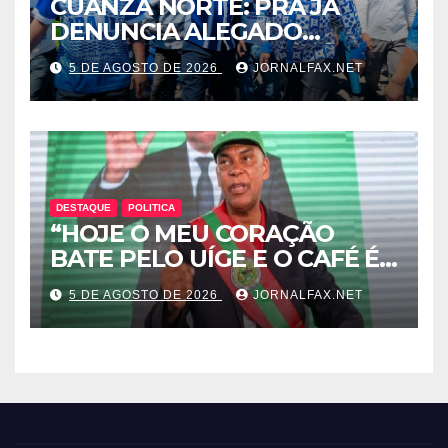
CUANZA NORTE: PRA JA
DENUNCIA ALEGADO
ESQUEMA DE INTOLERÂNCIA
5 DE AGOSTO DE 2026
JORNALFAX.NET
POLÍTICA ORQUESTRADO
PELO 1º SECRETÁRIO DO
MPLA JOÃO DIOGO GASPAR
DESTAQUE
POLITICA
“HOJE O MEU CORAÇÃO
BATE PELO UÍGE E O CAFÉ É
UMA RIQUEZA QUE DORME E
5 DE AGOSTO DE 2026
JORNALFAX.NET
PODE DESPERTAR ANGOLA”
– DISSE ACJ PRESIDENTE DA
UNITA