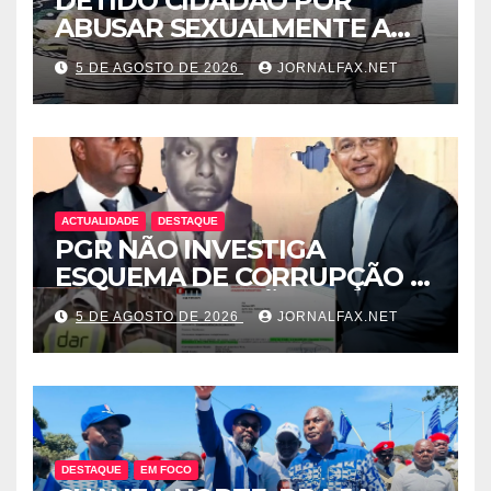
DETIDO CIDADÃO POR
ABUSAR SEXUALMENTE A
CUNHADA MENOR DE IDADE
5 DE AGOSTO DE 2026
JORNALFAX.NET
ACTUALIDADE
DESTAQUE
PGR NÃO INVESTIGA
ESQUEMA DE CORRUPÇÃO E
SAQUE DE MILHÕES DO
5 DE AGOSTO DE 2026
JORNALFAX.NET
ESTADO QUE ENVOLVE
ÓSCAR TITO CARDOSO
FERNANDES PROTEGIDO
POR EDELTRUDES COSTA
DESTAQUE
EM FOCO