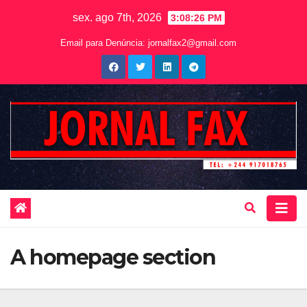
sex. ago 7th, 2026
3:08:27 PM
Email para Denúncia:
jornalfax2@gmail.com
A homepage section