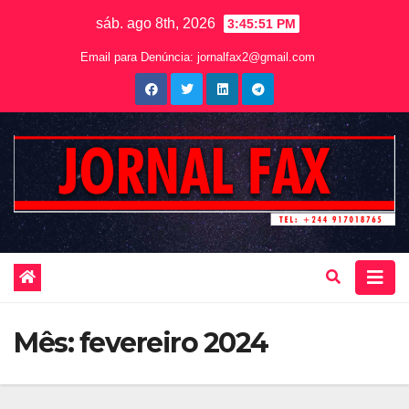
sáb. ago 8th, 2026
3:45:53 PM
Email para Denúncia:
jornalfax2@gmail.com
Mês:
fevereiro 2024