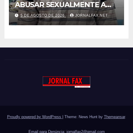
ABUSAR SEXUALMENTE A
CUNHADA MENOR DE IDADE
5 DE AGOSTO DE 2026
JORNALFAX.NET
Proudly powered by WordPress
|
Theme: News Hunt by
Themeansar
.
Email para Denúncia:
jornalfax2@gmail.com