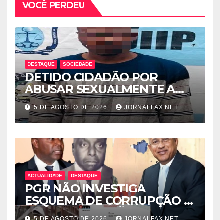
VOCÊ PERDEU
DESTAQUE
SOCIEDADE
DETIDO CIDADÃO POR
ABUSAR SEXUALMENTE A
CUNHADA MENOR DE IDADE
5 DE AGOSTO DE 2026
JORNALFAX.NET
ACTUALIDADE
DESTAQUE
PGR NÃO INVESTIGA
ESQUEMA DE CORRUPÇÃO E
SAQUE DE MILHÕES DO
5 DE AGOSTO DE 2026
JORNALFAX.NET