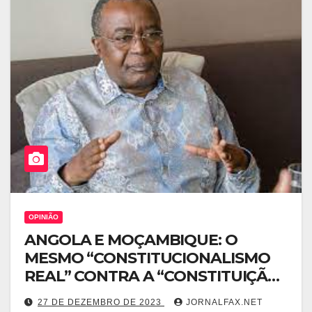
OPINIÃO
ANGOLA E MOÇAMBIQUE: O
MESMO “CONSTITUCIONALISMO
REAL” CONTRA A “CONSTITUIÇÃO
ÉTICA E MORAL”- MARCOLINO
27 DE DEZEMBRO DE 2023
JORNALFAX.NET