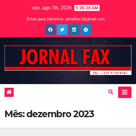
sex. ago 7th, 2026
5:26:30 AM
Email para Denúncia:
jornalfax2@gmail.com
Mês:
dezembro 2023